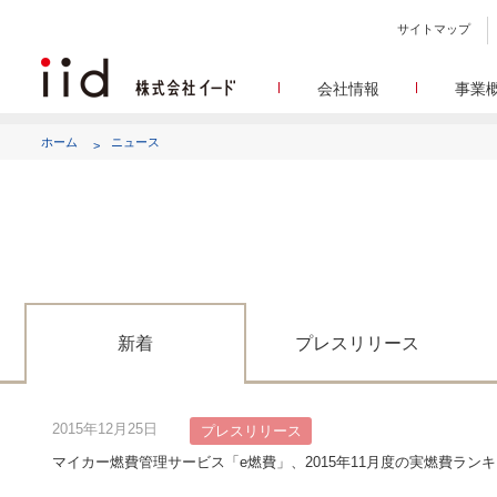
サイトマップ
会社情報
事業
会社
メデ
WEBニュースサイトを中心
設立日、所在地、資本金、
ホーム
ニュース
代表あ
して
代表取締役 宮川洋から全てのス
顧客満
リサ
定量・定性・海外調査など幅
沿
によって、マーケッティ
イードのこれ
メディア
グルー
EC事業者向けにショップ運
グループ会社 イードの
アク
新着
プレスリリース
2015年12月25日
プレスリリース
マイカー燃費管理サービス「e燃費」、2015年11月度の実燃費ラン