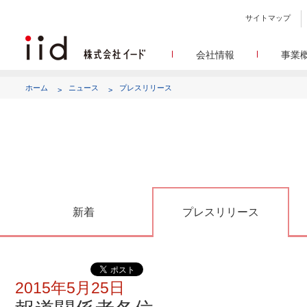
サイトマップ
会社情報
事業
会社
メデ
WEBニュースサイトを中心
設立日、所在地、資本金、
ホーム
ニュース
プレスリリース
代表あ
して
代表取締役 宮川洋から全てのス
顧客満
リサ
定量・定性・海外調査など幅
沿
によって、マーケッティ
イードのこれ
メディア
グルー
EC事業者向けにショップ運
グループ会社 イードの
アク
新着
プレスリリース
2015年5月25日