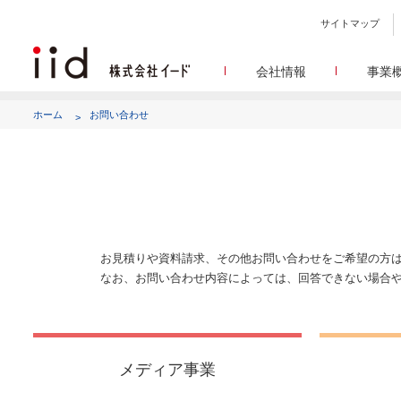
サイトマップ
会社情報
事業
会社
メデ
WEBニュースサイトを中心
設立日、所在地、資本金、
ホーム
お問い合わせ
代表あ
して
代表取締役 宮川洋から全てのス
顧客満
リサ
定量・定性・海外調査など幅
沿
によって、マーケッティ
イードのこれ
メディア
グルー
EC事業者向けにショップ運
グループ会社 イードの
アク
お見積りや資料請求、その他お問い合わせをご希望の方
なお、お問い合わせ内容によっては、回答できない場合
メディア事業