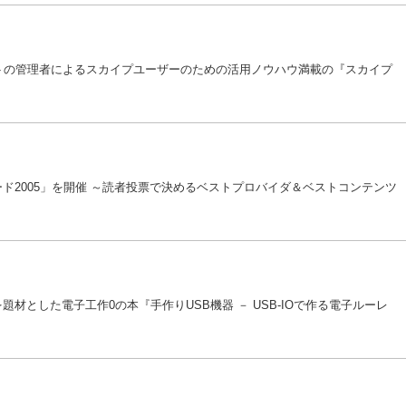
サイトの管理者によるスカイプユーザーのための活用ノウハウ満載の『スカイプ
ワード2005」を開催 ～読者投票で決めるベストプロバイダ＆ベストコンテンツ
SBを題材とした電子工作0の本『手作りUSB機器 － USB-IOで作る電子ルーレ