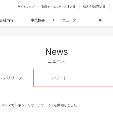
サイトマップ
情報セキュリティ基本方針
個人情報保護方針
会社情報
事業概要
ニュース
IR
会社概要
メディア事業
プレスリリース
WEBニュースサイトを中心とした、さまざまなメディアを運営
設立日、所在地、資本金、役員構成などの基本情報
イードに関する最新情報をお届けします。
代表あいさつ
しています。
イードアワード
取締役 宮川洋から全てのステークホルダーへのメッセージ
顧客満足度調査を経てランクインした商品・サービスを
リサーチ事業
定量・定性・海外調査など幅広いリサーチ・コンサルメニュー
沿革
が表彰いたします。
News
によって、マーケッティングの課題解決を支援します。
イードのこれまでの歩み
メ
メディアコマース事業
グループ会社
30min./
ニュース
EC事業者向けにショップ運営ASPシステムを提供しています。
グループ会社 イードのグループ会社のご紹介
アクセス
30min./
レスリリース
アワード
広報、
ーマンス海外ネットリサーチサービスを開始しました