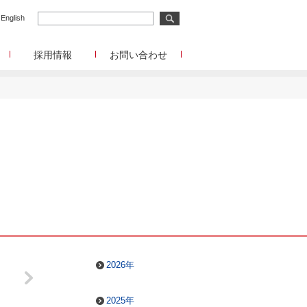
English
採用情報
お問い合わせ
メディア事業
メディア事業へのお問合せ
リサーチ事業
イード
リサーチ事業へのお問合せ
メディアコマース事業
ディアコマース事業へのお問合せ
チャレンジングジャパン/韓流エンターテインメン
ト/Forex Tester
チャレンジングジャパン/韓流エンターテインメン
ト/Forex Testerへのお問合せ
funboo/Playtoys
funboo/Playtoysへのお問合せ
管理部門
IR、事業提携等に関するお問合せ
2026年
2025年