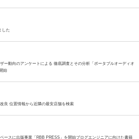
ました
atなどユーザー動向のアンケートによる 徹底調査とその分析「ポータブルオーディオ
開始
改良 位置情報から近隣の最安店舗を検索
ブ媒体をベースに出版事業「RBB PRESS」を開始ブログエンジニアに向けた書籍