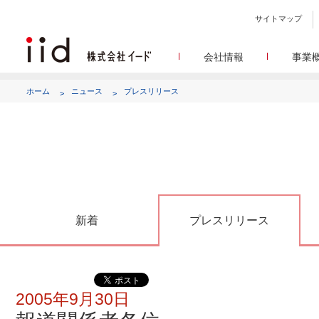
サイトマップ
会社情報
事業
会社
メデ
WEBニュースサイトを中心
設立日、所在地、資本金、
ホーム
ニュース
プレスリリース
代表あ
して
代表取締役 宮川洋から全てのス
顧客満
リサ
定量・定性・海外調査など幅
沿
によって、マーケッティ
イードのこれ
メディア
グルー
EC事業者向けにショップ運
グループ会社 イードの
アク
新着
プレスリリース
2005年9月30日