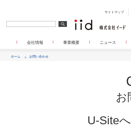
サイトマップ
会社情報
事業概要
ニュース
会社概要
メディア事業
プレスリリース
WEBニュースサイトを中心とした、さまざまなメディアを運
設立日、所在地、資本金、役員構成などの基本情報
イードに関する最新情報をお
ホーム
お問い合わせ
代表あいさつ
しています。
イードアワード
代表取締役 宮川洋から全てのステークホルダーへのメッセージ
顧客満足度調査を経てランクインした商
リサーチ事業
定量・定性・海外調査など幅広いリサーチ・コンサルメニュ
沿革
が表彰いたします
によって、マーケッティングの課題解決を支援します。
イードのこれまでの歩み
メディアコマース事業
グループ会社
EC事業者向けにショップ運営ASPシステムを提供しています
グループ会社 イードのグループ会社のご紹介
お
アクセス
U-Si