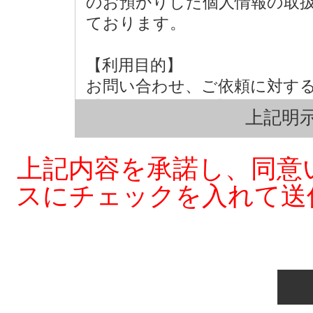
のお預かりした個人情報の取
ております。
【利用目的】
お問い合わせ、ご依頼に対す
【第三者への提供】
上記明示
弊社は法律で定められている
の同意を得ず第三者に提供す
上記内容を承諾し、同意
【個人情報の取扱い業務の委託
スにチェックを入れて送
弊社は事業運営上、お客様に
部を外部に委託しており、業
ことがあります。この場合、
れる委託先を選定し、契約等
によりお客様の個人情報の漏
実施させます。