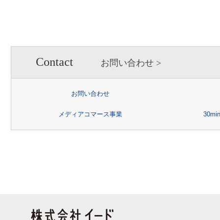
【個人情報提出の任意性】
お客様が弊社に対して個人情
情報を提出されない場合には
い場合がありますので、あら
【個人情報の開示請求につい
Contact
お問い合わせ
お客様には、貴殿の個人情報の
又は削除、利用の停止、消去
お問い合わせ
あります。詳細につきまして
メディアコマース事業
30m
情報の取り扱いについて」
を
お問合せ先：個人情報問合せ窓
e-mail ：
個人情報保護管理者：人事総務