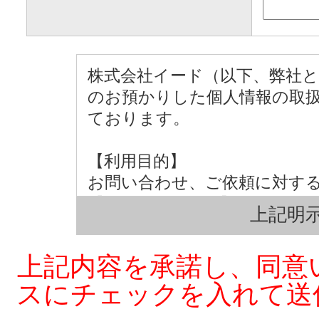
株式会社イード（以下、弊社
のお預かりした個人情報の取
ております。
【利用目的】
お問い合わせ、ご依頼に対す
【第三者への提供】
上記明示
弊社は法律で定められている
の同意を得ず第三者に提供す
上記内容を承諾し、同意
【個人情報の取扱い業務の委託
スにチェックを入れて送
弊社は事業運営上、お客様に
部を外部に委託しており、業