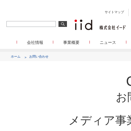
サイトマップ
会社情報
事業概要
ニュース
会社概要
メディア事業
プレスリリース
WEBニュースサイトを中心とした、さまざまなメディアを運
設立日、所在地、資本金、役員構成などの基本情報
イードに関する最新情報をお
ホーム
お問い合わせ
代表あいさつ
しています。
イードアワード
代表取締役 宮川洋から全てのステークホルダーへのメッセージ
顧客満足度調査を経てランクインした商
リサーチ事業
定量・定性・海外調査など幅広いリサーチ・コンサルメニュ
沿革
が表彰いたします
によって、マーケッティングの課題解決を支援します。
イードのこれまでの歩み
メディアコマース事業
グループ会社
EC事業者向けにショップ運営ASPシステムを提供しています
グループ会社 イードのグループ会社のご紹介
お
アクセス
メディア事