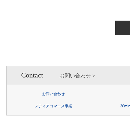
ことがあります。この場合、
れる委託先を選定し、契約等
によりお客様の個人情報の漏
実施させます。
【個人情報提出の任意性】
お客様が弊社に対して個人情
情報を提出されない場合には
い場合がありますので、あら
【個人情報の開示請求につい
Contact
お問い合わせ
お客様には、貴殿の個人情報の
又は削除、利用の停止、消去
お問い合わせ
あります。詳細につきまして
メディアコマース事業
30m
情報の取り扱いについて」
を
お問合せ先：個人情報問合せ窓