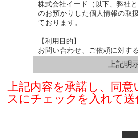
株式会社イード（以下、弊社
のお預かりした個人情報の取
ております。
【利用目的】
お問い合わせ、ご依頼に対す
【第三者への提供】
上記明示
弊社は法律で定められている
の同意を得ず第三者に提供す
上記内容を承諾し、同意
【個人情報の取扱い業務の委託
スにチェックを入れて送
弊社は事業運営上、お客様に
部を外部に委託しており、業
ことがあります。この場合、
れる委託先を選定し、契約等
によりお客様の個人情報の漏