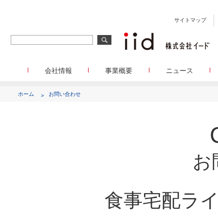
サイトマップ
会社情報
事業概要
ニュース
会社概要
メディア事業
プレスリリース
WEBニュースサイトを中心とした、さまざまなメディアを運
設立日、所在地、資本金、役員構成などの基本情報
イードに関する最新情報をお
ホーム
お問い合わせ
代表あいさつ
しています。
イードアワード
代表取締役 宮川洋から全てのステークホルダーへのメッセージ
顧客満足度調査を経てランクインした商
リサーチ事業
定量・定性・海外調査など幅広いリサーチ・コンサルメニュ
沿革
が表彰いたします
によって、マーケッティングの課題解決を支援します。
イードのこれまでの歩み
メディアコマース事業
グループ会社
EC事業者向けにショップ運営ASPシステムを提供しています
グループ会社 イードのグループ会社のご紹介
お
アクセス
食事宅配ラ