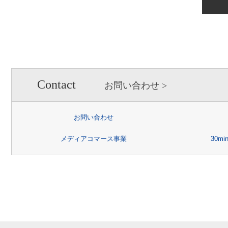
実施させます。
【個人情報提出の任意性】
お客様が弊社に対して個人情
情報を提出されない場合には
い場合がありますので、あら
【個人情報の開示請求につい
Contact
お問い合わせ
お客様には、貴殿の個人情報の
又は削除、利用の停止、消去
お問い合わせ
あります。詳細につきまして
メディアコマース事業
30m
情報の取り扱いについて」
を
お問合せ先：個人情報問合せ窓
e-mail ：
個人情報保護管理者：人事総務