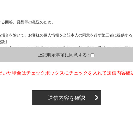
。
する回答、賞品等の発送のため。
る場合を除いて、お客様の個人情報を当該本人の同意を得ず第三者に提供する
委託】
により良いサービスを提供するために業務の一部を外部に委託しており、業務
上記明示事項に同意する :
ます。この場合、個人情報を適切に取り扱っていると認められる委託先を選定
どによりお客様の個人情報の漏洩防止に必要な事項を取決め、適切な管理を実
だいた場合はチェックボックスにチェックを入れて送信内容確
情報を提出することは任意です。ただし、個人情報を提出されない場合には、
りますので、あらかじめご了承ください。
いて】
報の利用目的の通知、開示、内容の訂正、追加又は削除、利用の停止、消去及
詳細につきましては下記の窓口までご連絡いただくか
「個人情報の取り扱いに
せ窓口