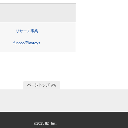
リサーチ事業
funboo/Playtoys
©2025 IID, Inc.