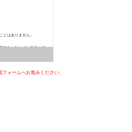
ことはありません。
委託先に対してお客様の個
し、契約等において個人情
施させます。
認フォームへお進みください。
弊社からの返信やサービス
び第三者への提供の停止を
ついて」
をご確認くださ