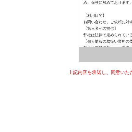
め、保護に努めております
【利用目的】
お問い合わせ、ご依頼に対
【第三者への提供】
弊社は法律で定められてい
【個人情報の取扱い業務の
弊社は事業運営上、お客様
人情報を預けることがあり
報の適正管理・機密保持な
【個人情報提出の任意性】
上記内容を承諾し、同意いた
お客様が弊社に対して個人
の実施ができない場合があ
【個人情報の開示請求につ
お客様には、貴殿の個人情
要求する権利があります。
い。
お問合せ先：個人情報問合
e-mail ：