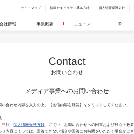
サイトマップ
情報セキュリティ基本方針
個人情報保護方針
会社情報
事業概要
ニュース
IR
会社概要
メディア事業
プレスリリース
WEBニュースサイトを中心とした、さまざまなメディアを運営
設立日、所在地、資本金、役員構成などの基本情報
イードに関する最新情報をお届けします。
代表あいさつ
しています。
イードアワード
取締役 宮川洋から全てのステークホルダーへのメッセージ
顧客満足度調査を経てランクインした商品・サービスを
リサーチ事業
定量・定性・海外調査など幅広いリサーチ・コンサルメニュー
沿革
が表彰いたします。
Contact
によって、マーケッティングの課題解決を支援します。
イードのこれまでの歩み
メ
メディアコマース事業
グループ会社
30min./
お問い合わせ
EC事業者向けにショップ運営ASPシステムを提供しています。
グループ会社 イードのグループ会社のご紹介
アクセス
30min./
メディア事業へのお問い合わせ
問い合わせ内容を入力の上、【送信内容を確認】をクリックしてください。
広報、
意
、当社「
個人情報保護方針
」に従い、お問い合わせへの回答および対応上必要
わせ内容によっては、回答できない場合や回答にお時間をいただく場合がござ