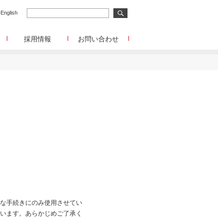
English
採用情報
お問い合わせ
メディア事業
メディア事業へのお問合せ
リサーチ事業
イード
リサーチ事業へのお問合せ
メディアコマース事業
ディアコマース事業へのお問合せ
チャレンジングジャパン/韓流エンターテインメン
ト/Forex Tester
チャレンジングジャパン/韓流エンターテインメン
ト/Forex Testerへのお問合せ
funboo/Playtoys
funboo/Playtoysへのお問合せ
管理部門
IR、事業提携等に関するお問合せ
な手続きにのみ使用させてい
います。あらかじめご了承く