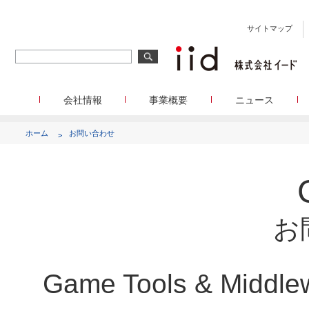
サイトマップ
会社情報
事業概要
ニュース
会社概要
メディア事業
プレスリリース
WEBニュースサイトを中心とした、さまざまなメディアを運
設立日、所在地、資本金、役員構成などの基本情報
イードに関する最新情報をお
ホーム
お問い合わせ
代表あいさつ
しています。
イードアワード
代表取締役 宮川洋から全てのステークホルダーへのメッセージ
顧客満足度調査を経てランクインした商
リサーチ事業
定量・定性・海外調査など幅広いリサーチ・コンサルメニュ
沿革
が表彰いたします
によって、マーケッティングの課題解決を支援します。
イードのこれまでの歩み
メディアコマース事業
グループ会社
EC事業者向けにショップ運営ASPシステムを提供しています
グループ会社 イードのグループ会社のご紹介
お
アクセス
Game Tools & Mi