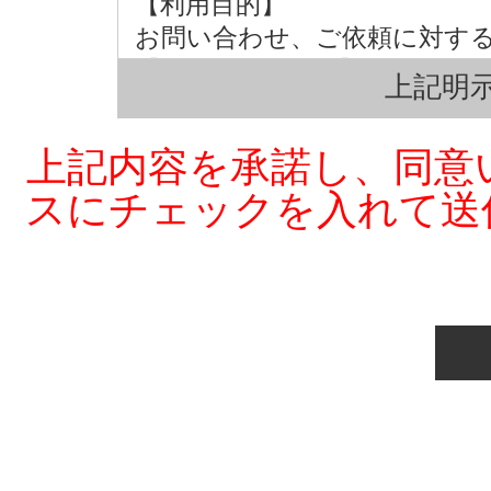
【利用目的】
お問い合わせ、ご依頼に対す
【第三者への提供】
上記明示
弊社は法律で定められている
の同意を得ず第三者に提供す
上記内容を承諾し、同意
【個人情報の取扱い業務の委託
スにチェックを入れて送
弊社は事業運営上、お客様に
部を外部に委託しており、業
ことがあります。この場合、
れる委託先を選定し、契約等
によりお客様の個人情報の漏
実施させます。
【個人情報提出の任意性】
お客様が弊社に対して個人情
情報を提出されない場合には