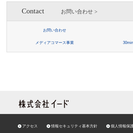
い場合がありますので、あら
【個人情報の開示請求につい
Contact
お問い合わせ
お客様には、貴殿の個人情報の
又は削除、利用の停止、消去
お問い合わせ
あります。詳細につきまして
メディアコマース事業
30m
情報の取り扱いについて」
を
お問合せ先：個人情報問合せ窓
e-mail ：
個人情報保護管理者：人事総務
アクセス
情報セキュリティ基本方針
個人情報保