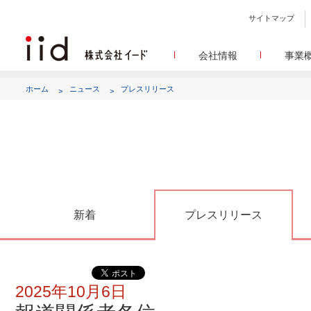
サイトマップ
会社情報
事業
会社
メデ
WEBニュースサイトを中心
設立日、所在地、資本金、
ホーム
ニュース
プレスリリース
代表あ
して
代表取締役 宮川洋から全てのス
顧客満
リサ
定量・定性・海外調査など幅
沿
によって、マーケッティ
イードのこれ
メディア
グルー
EC事業者向けにショップ運
グループ会社 イードの
アク
新着
プレスリリース
2025年10月6日