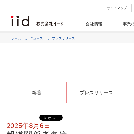
サイトマップ
会社情報
事業
会社
メデ
WEBニュースサイトを中心
設立日、所在地、資本金、
ホーム
ニュース
プレスリリース
代表あ
して
代表取締役 宮川洋から全てのス
顧客満
リサ
定量・定性・海外調査など幅
沿
によって、マーケッティ
イードのこれ
メディア
グルー
EC事業者向けにショップ運
グループ会社 イードの
アク
新着
プレスリリース
2025年8月6日