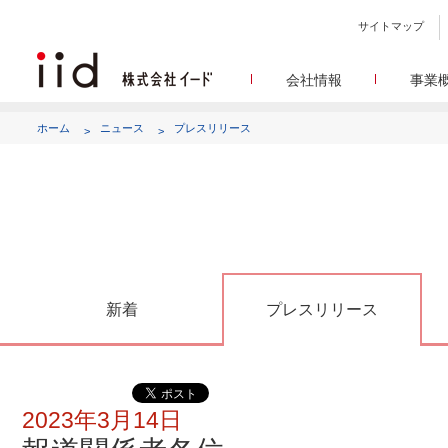
サイトマップ
会社情報
事業
会社
メデ
WEBニュースサイトを中心
設立日、所在地、資本金、
ホーム
ニュース
プレスリリース
代表あ
して
代表取締役 宮川洋から全てのス
顧客満
リサ
定量・定性・海外調査など幅
沿
によって、マーケッティ
イードのこれ
メディア
グルー
EC事業者向けにショップ運
グループ会社 イードの
アク
新着
プレスリリース
2023年3月14日