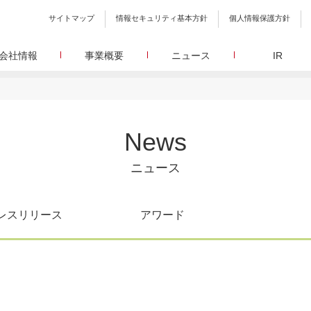
サイトマップ
情報セキュリティ基本方針
個人情報保護方針
会社情報
事業概要
ニュース
IR
会社概要
メディア事業
プレスリリース
WEBニュースサイトを中心とした、さまざまなメディアを運営
設立日、所在地、資本金、役員構成などの基本情報
イードに関する最新情報をお届けします。
代表あいさつ
しています。
イードアワード
取締役 宮川洋から全てのステークホルダーへのメッセージ
顧客満足度調査を経てランクインした商品・サービスを
リサーチ事業
定量・定性・海外調査など幅広いリサーチ・コンサルメニュー
沿革
が表彰いたします。
News
によって、マーケッティングの課題解決を支援します。
イードのこれまでの歩み
メ
メディアコマース事業
グループ会社
30min./
ニュース
EC事業者向けにショップ運営ASPシステムを提供しています。
グループ会社 イードのグループ会社のご紹介
アクセス
30min./
レスリリース
アワード
広報、