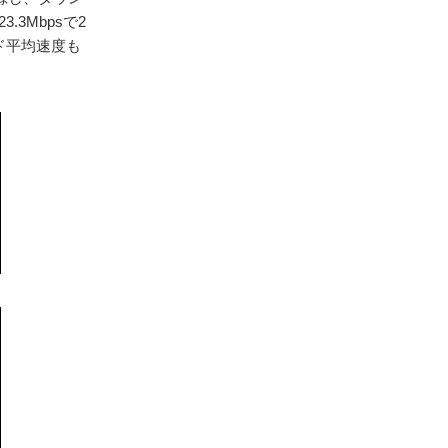
3Mbpsで2
ード平均速度も