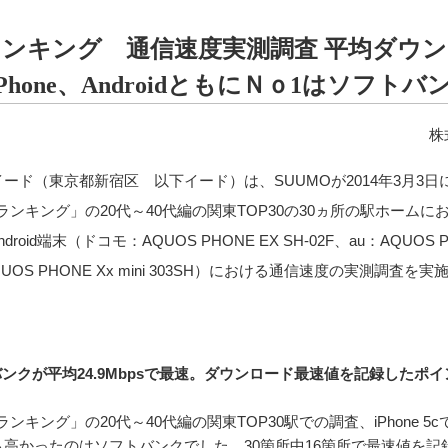
街ランキング 通信速度実測調査 平均ダウ
hone、AndroidともにＮｏ1はソフトバ
株
ド（東京都新宿区 以下イード）は、SUUMOが2014年3月3日
ランキング」の20代～40代編の関東TOP30の30ヵ所の駅ホームに
roid端末（ドコモ：AQUOS PHONE EX SH-02F、au：AQUOS 
：AQUOS PHONE Xx mini 303SH）における通信速度の実測調査を
バンクが平均24.9Mbpsで最速。ダウンロード最速値を記録したポイ
ンキング」の20代～40代編の関東TOP30駅での調査、iPhone 5
高かったのはソフトバンクでした。30箇所中16箇所で最速値を記