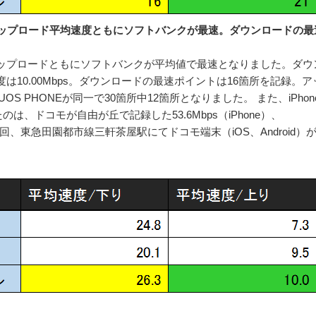
度、アップロード平均速度ともにソフトバンクが最速。ダウンロードの
ド、アップロードともにソフトバンクが平均値で最速となりました。ダ
速度は10.00Mbps。ダウンロードの最速ポイントは16箇所を記録。
 PHONEが同一で30箇所中12箇所となりました。 また、iPhone、
、ドコモが自由が丘で記録した53.6Mbps（iPhone）、
お、今回、東急田園都市線三軒茶屋駅にてドコモ端末（iOS、Android）