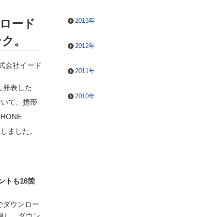
2013年
ンロード
ンク。
2012年
式会社イード
2011年
に発表した
2010年
おいて、携帯
PHONE
実施しました。
ントも16箇
cでダウンロー
録し、ダウン