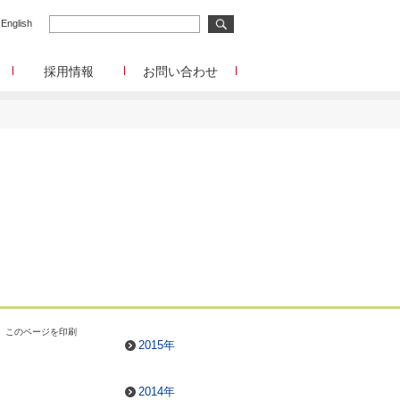
English
採用情報
お問い合わせ
メディア事業
メディア事業へのお問合せ
リサーチ事業
イード
リサーチ事業へのお問合せ
メディアコマース事業
ディアコマース事業へのお問合せ
チャレンジングジャパン/韓流エンターテインメン
ト/Forex Tester
チャレンジングジャパン/韓流エンターテインメン
ト/Forex Testerへのお問合せ
funboo/Playtoys
funboo/Playtoysへのお問合せ
管理部門
このページを印刷
IR、事業提携等に関するお問合せ
2015年
2014年