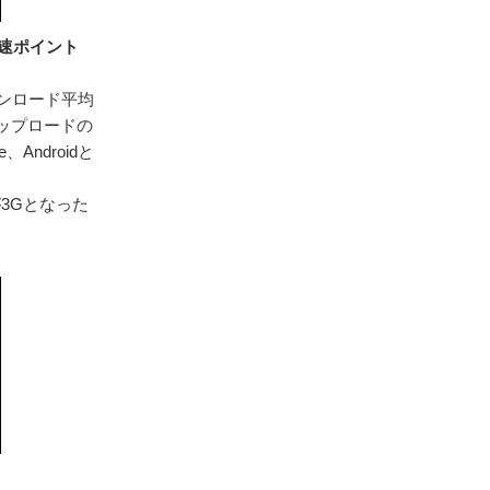
最速ポイント
ウンロード平均
アップロードの
Androidと
が3Gとなった