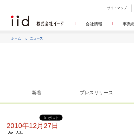
サイトマップ
会社情報
事業
会社
メデ
WEBニュースサイトを中心
設立日、所在地、資本金、
ホーム
ニュース
代表あ
して
代表取締役 宮川洋から全てのス
顧客満
リサ
定量・定性・海外調査など幅
沿
によって、マーケッティ
イードのこれ
メディア
グルー
EC事業者向けにショップ運
グループ会社 イードの
アク
新着
プレスリリース
2010年12月27日