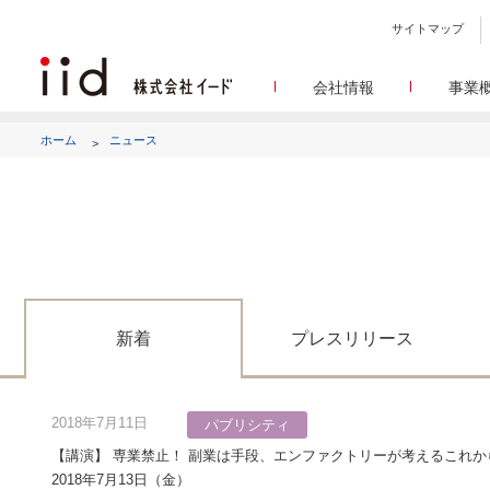
サイトマップ
会社情報
事業
会社
メデ
WEBニュースサイトを中心
設立日、所在地、資本金、
ホーム
ニュース
代表あ
して
代表取締役 宮川洋から全てのス
顧客満
リサ
定量・定性・海外調査など幅
沿
によって、マーケッティ
イードのこれ
メディア
グルー
EC事業者向けにショップ運
グループ会社 イードの
アク
新着
プレスリリース
2018年7月11日
パブリシティ
【講演】 専業禁止！ 副業は手段、エンファクトリーが考えるこれから
2018年7月13日（金）