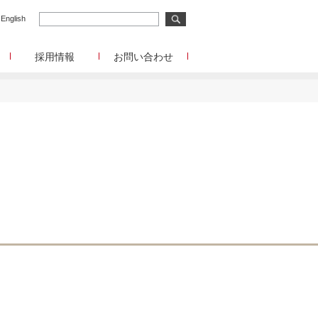
English
採用情報
お問い合わせ
メディア事業
メディア事業へのお問合せ
リサーチ事業
イード
リサーチ事業へのお問合せ
メディアコマース事業
ディアコマース事業へのお問合せ
チャレンジングジャパン/韓流エンターテインメン
ト/Forex Tester
チャレンジングジャパン/韓流エンターテインメン
ト/Forex Testerへのお問合せ
funboo/Playtoys
funboo/Playtoysへのお問合せ
管理部門
IR、事業提携等に関するお問合せ