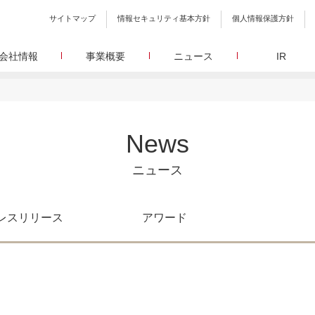
サイトマップ
情報セキュリティ基本方針
個人情報保護方針
会社情報
事業概要
ニュース
IR
会社概要
メディア事業
プレスリリース
WEBニュースサイトを中心とした、さまざまなメディアを運営
設立日、所在地、資本金、役員構成などの基本情報
イードに関する最新情報をお届けします。
代表あいさつ
しています。
イードアワード
取締役 宮川洋から全てのステークホルダーへのメッセージ
顧客満足度調査を経てランクインした商品・サービスを
リサーチ事業
定量・定性・海外調査など幅広いリサーチ・コンサルメニュー
沿革
が表彰いたします。
News
によって、マーケッティングの課題解決を支援します。
イードのこれまでの歩み
メ
メディアコマース事業
グループ会社
30min./
ニュース
EC事業者向けにショップ運営ASPシステムを提供しています。
グループ会社 イードのグループ会社のご紹介
アクセス
30min./
レスリリース
アワード
広報、