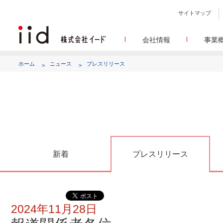
サイトマップ
会社情報
事業
会社
メデ
WEBニュースサイトを中心
設立日、所在地、資本金、
ホーム
ニュース
プレスリリース
代表あ
して
代表取締役 宮川洋から全てのス
顧客満
リサ
定量・定性・海外調査など幅
沿
によって、マーケッティ
イードのこれ
メディア
グルー
EC事業者向けにショップ運
グループ会社 イードの
アク
新着
プレスリリース
2024年11月28日