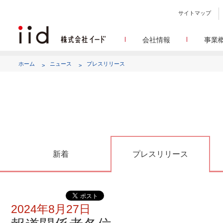
サイトマップ
会社情報
事業
会社
メデ
WEBニュースサイトを中心
設立日、所在地、資本金、
ホーム
ニュース
プレスリリース
代表あ
して
代表取締役 宮川洋から全てのス
顧客満
リサ
定量・定性・海外調査など幅
沿
によって、マーケッティ
イードのこれ
メディア
グルー
EC事業者向けにショップ運
グループ会社 イードの
アク
新着
プレスリリース
2024年8月27日