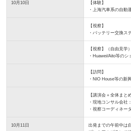
10月10日
【体験】
・上海汽車系の自動
【視察】
・バッテリー交換ス
【視察】（自由見学
・Huawei/Aito
【訪問】
・NIO House等の
【講演会＋全体まと
・現地コンサル会社：
・視察コーディネー
10月11日
出発までの午前中は