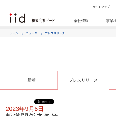
サイトマップ
会社情報
事業
会社
メデ
WEBニュースサイトを中心
設立日、所在地、資本金、
ホーム
ニュース
プレスリリース
代表あ
して
代表取締役 宮川洋から全てのス
顧客満
リサ
定量・定性・海外調査など幅
沿
によって、マーケッティ
イードのこれ
メディア
グルー
EC事業者向けにショップ運
グループ会社 イードの
アク
新着
プレスリリース
2023年9月6日