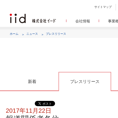
サイトマップ
会社情報
事業
会社
メデ
WEBニュースサイトを中心
設立日、所在地、資本金、
ホーム
ニュース
プレスリリース
代表あ
して
代表取締役 宮川洋から全てのス
顧客満
リサ
定量・定性・海外調査など幅
沿
によって、マーケッティ
イードのこれ
メディア
グルー
EC事業者向けにショップ運
グループ会社 イードの
アク
新着
プレスリリース
2017年11月22日