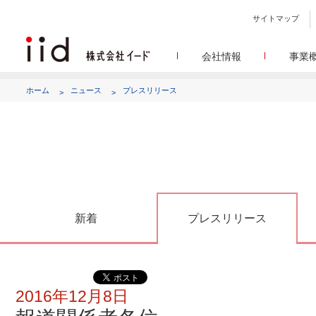
サイトマップ
会社情報
事業
会社
メデ
WEBニュースサイトを中心
設立日、所在地、資本金、
ホーム
ニュース
プレスリリース
代表あ
して
代表取締役 宮川洋から全てのス
顧客満
リサ
定量・定性・海外調査など幅
沿
によって、マーケッティ
イードのこれ
メディア
グルー
EC事業者向けにショップ運
グループ会社 イードの
アク
新着
プレスリリース
2016年12月8日