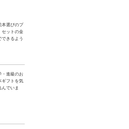
絵本選びのプ
。セットの金
でできるよう
学・進級のお
本ギフトを気
込んでいま