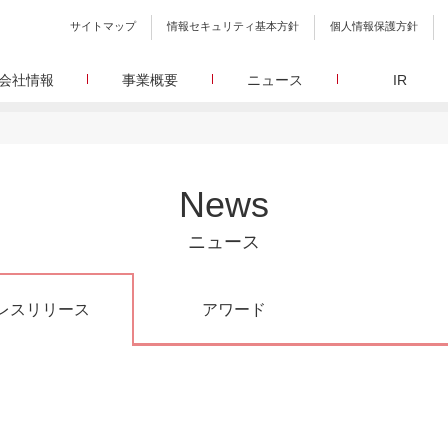
サイトマップ
情報セキュリティ基本方針
個人情報保護方針
会社情報
事業概要
ニュース
IR
会社概要
メディア事業
プレスリリース
WEBニュースサイトを中心とした、さまざまなメディアを運営
設立日、所在地、資本金、役員構成などの基本情報
イードに関する最新情報をお届けします。
代表あいさつ
しています。
イードアワード
取締役 宮川洋から全てのステークホルダーへのメッセージ
顧客満足度調査を経てランクインした商品・サービスを
リサーチ事業
定量・定性・海外調査など幅広いリサーチ・コンサルメニュー
沿革
が表彰いたします。
News
によって、マーケッティングの課題解決を支援します。
イードのこれまでの歩み
メ
メディアコマース事業
グループ会社
30min./
ニュース
EC事業者向けにショップ運営ASPシステムを提供しています。
グループ会社 イードのグループ会社のご紹介
アクセス
30min./
レスリリース
アワード
広報、