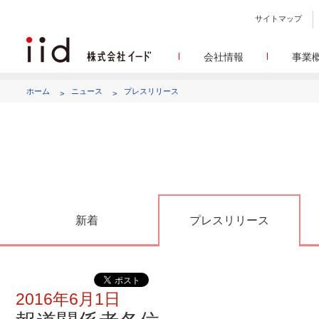
サイトマップ
会社情報
事業
会社
メデ
WEBニュースサイトを中心
設立日、所在地、資本金、
ホーム
ニュース
プレスリリース
代表あ
して
代表取締役 宮川洋から全てのス
顧客満
リサ
定量・定性・海外調査など幅
沿
によって、マーケッティ
イードのこれ
メディア
グルー
EC事業者向けにショップ運
グループ会社 イードの
アク
新着
プレスリリース
2016年6月1日