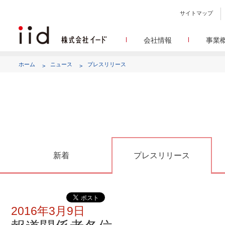
サイトマップ
会社情報
事業
会社
メデ
WEBニュースサイトを中心
設立日、所在地、資本金、
ホーム
ニュース
プレスリリース
代表あ
して
代表取締役 宮川洋から全てのス
顧客満
リサ
定量・定性・海外調査など幅
沿
によって、マーケッティ
イードのこれ
メディア
グルー
EC事業者向けにショップ運
グループ会社 イードの
アク
新着
プレスリリース
2016年3月9日