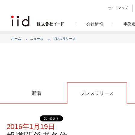
サイトマップ
会社情報
事業
会社
メデ
WEBニュースサイトを中心
設立日、所在地、資本金、
ホーム
ニュース
プレスリリース
代表あ
して
代表取締役 宮川洋から全てのス
顧客満
リサ
定量・定性・海外調査など幅
沿
によって、マーケッティ
イードのこれ
メディア
グルー
EC事業者向けにショップ運
グループ会社 イードの
アク
新着
プレスリリース
2016年1月19日