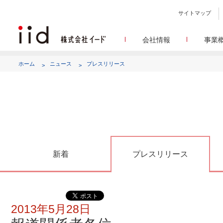
サイトマップ
会社情報
事業
会社
メデ
WEBニュースサイトを中心
設立日、所在地、資本金、
ホーム
ニュース
プレスリリース
代表あ
して
代表取締役 宮川洋から全てのス
顧客満
リサ
定量・定性・海外調査など幅
沿
によって、マーケッティ
イードのこれ
メディア
グルー
EC事業者向けにショップ運
グループ会社 イードの
アク
新着
プレスリリース
2013年5月28日