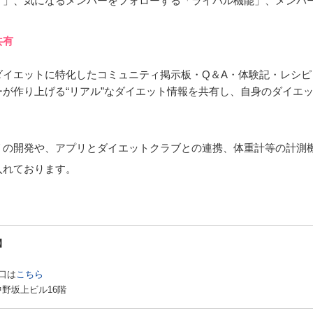
ィ」、気になるメンバーをフォローする「ライバル機能」、メンバ
共有
ダイエットに特化したコミュニティ掲示板・Q＆A・体験記・レシピ
が作り上げる“リアル”なダイエット情報を共有し、自身のダイエ
リの開発や、アプリとダイエットクラブとの連携、体重計等の計測
入れております。
】
口は
こちら
友中野坂上ビル16階