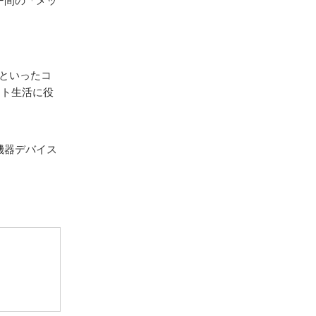
ー間の「メッ
といったコ
ット生活に役
機器デバイス