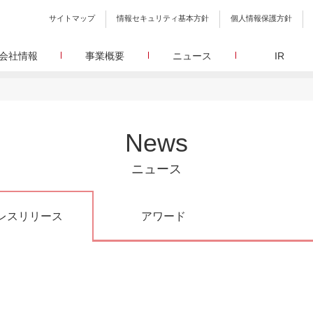
サイトマップ
情報セキュリティ基本方針
個人情報保護方針
会社情報
事業概要
ニュース
IR
会社概要
メディア事業
プレスリリース
WEBニュースサイトを中心とした、さまざまなメディアを運営
設立日、所在地、資本金、役員構成などの基本情報
イードに関する最新情報をお届けします。
代表あいさつ
しています。
イードアワード
取締役 宮川洋から全てのステークホルダーへのメッセージ
顧客満足度調査を経てランクインした商品・サービスを
リサーチ事業
定量・定性・海外調査など幅広いリサーチ・コンサルメニュー
沿革
が表彰いたします。
News
によって、マーケッティングの課題解決を支援します。
イードのこれまでの歩み
メ
メディアコマース事業
グループ会社
30min./
ニュース
EC事業者向けにショップ運営ASPシステムを提供しています。
グループ会社 イードのグループ会社のご紹介
アクセス
30min./
レスリリース
アワード
広報、