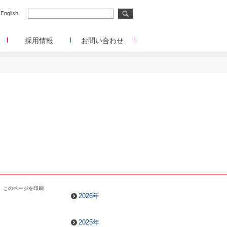
English
採用情報
お問い合わせ
メディア事業
メディア事業へのお問合せ
リサーチ事業
イード
リサーチ事業へのお問合せ
メディアコマース事業
ディアコマース事業へのお問合せ
チャレンジングジャパン/韓流エンターテインメン
ト/Forex Tester
チャレンジングジャパン/韓流エンターテインメン
ト/Forex Testerへのお問合せ
funboo/Playtoys
funboo/Playtoysへのお問合せ
管理部門
このページを印刷
IR、事業提携等に関するお問合せ
2026年
2025年