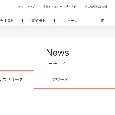
サイトマップ
情報セキュリティ基本方針
個人情報保護方針
会社情報
事業概要
ニュース
IR
会社概要
メディア事業
プレスリリース
WEBニュースサイトを中心とした、さまざまなメディアを運営
設立日、所在地、資本金、役員構成などの基本情報
イードに関する最新情報をお届けします。
代表あいさつ
しています。
イードアワード
取締役 宮川洋から全てのステークホルダーへのメッセージ
顧客満足度調査を経てランクインした商品・サービスを
リサーチ事業
定量・定性・海外調査など幅広いリサーチ・コンサルメニュー
沿革
が表彰いたします。
News
によって、マーケッティングの課題解決を支援します。
イードのこれまでの歩み
メ
メディアコマース事業
グループ会社
30min./
ニュース
EC事業者向けにショップ運営ASPシステムを提供しています。
グループ会社 イードのグループ会社のご紹介
アクセス
30min./
レスリリース
アワード
広報、