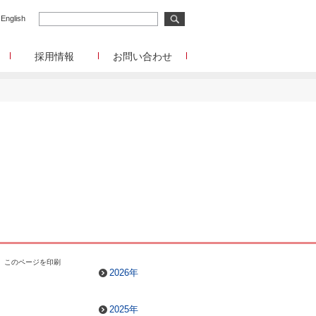
English
採用情報
お問い合わせ
メディア事業
メディア事業へのお問合せ
リサーチ事業
イード
リサーチ事業へのお問合せ
メディアコマース事業
ディアコマース事業へのお問合せ
チャレンジングジャパン/韓流エンターテインメン
ト/Forex Tester
チャレンジングジャパン/韓流エンターテインメン
ト/Forex Testerへのお問合せ
funboo/Playtoys
funboo/Playtoysへのお問合せ
管理部門
このページを印刷
IR、事業提携等に関するお問合せ
2026年
2025年