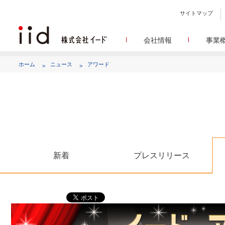
サイトマップ
会社情報
事業
会社
メデ
WEBニュースサイトを中心
設立日、所在地、資本金、
ホーム
ニュース
アワード
代表あ
して
代表取締役 宮川洋から全てのス
顧客満
リサ
定量・定性・海外調査など幅
沿
によって、マーケッティ
イードのこれ
メディア
グルー
EC事業者向けにショップ運
グループ会社 イードの
アク
新着
プレスリリース