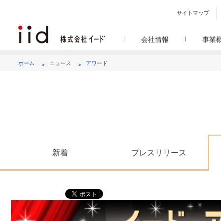
サイトマップ
会社情報
事業
会社
メデ
WEBニュースサイトを中心
設立日、所在地、資本金、
ホーム
ニュース
アワード
代表あ
して
代表取締役 宮川洋から全てのス
顧客満
リサ
定量・定性・海外調査など幅
沿
によって、マーケッティ
イードのこれ
メディア
グルー
EC事業者向けにショップ運
グループ会社 イードの
アク
新着
プレスリリース