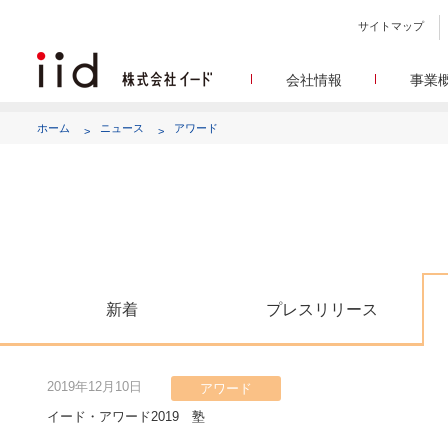
サイトマップ
会社情報
事業
会社
メデ
WEBニュースサイトを中心
設立日、所在地、資本金、
ホーム
ニュース
アワード
代表あ
して
代表取締役 宮川洋から全てのス
顧客満
リサ
定量・定性・海外調査など幅
沿
によって、マーケッティ
イードのこれ
メディア
グルー
EC事業者向けにショップ運
グループ会社 イードの
アク
新着
プレスリリース
2019年12月10日
アワード
イード・アワード2019 塾