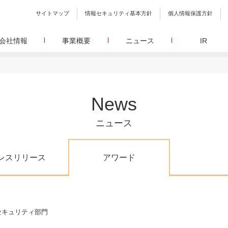
サイトマップ
情報セキュリティ基本方針
個人情報保護方針
会社情報
事業概要
ニュース
IR
会社概要
メディア事業
プレスリリース
WEBニュースサイトを中心とした、さまざまなメディアを運営
設立日、所在地、資本金、役員構成などの基本情報
イードに関する最新情報をお届けします。
代表あいさつ
しています。
イードアワード
取締役 宮川洋から全てのステークホルダーへのメッセージ
顧客満足度調査を経てランクインした商品・サービスを
リサーチ事業
定量・定性・海外調査など幅広いリサーチ・コンサルメニュー
沿革
が表彰いたします。
News
によって、マーケッティングの課題解決を支援します。
イードのこれまでの歩み
メ
メディアコマース事業
グループ会社
30min./
ニュース
EC事業者向けにショップ運営ASPシステムを提供しています。
グループ会社 イードのグループ会社のご紹介
アクセス
30min./
レスリリース
アワード
広報、
けセキュリティ部門