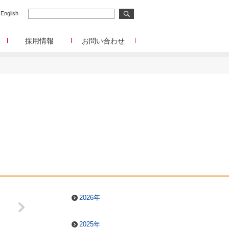
English
採用情報
お問い合わせ
メディア事業
メディア事業へのお問合せ
リサーチ事業
イード
リサーチ事業へのお問合せ
メディアコマース事業
ディアコマース事業へのお問合せ
チャレンジングジャパン/韓流エンターテインメン
ト/Forex Tester
チャレンジングジャパン/韓流エンターテインメン
ト/Forex Testerへのお問合せ
funboo/Playtoys
funboo/Playtoysへのお問合せ
管理部門
IR、事業提携等に関するお問合せ
2026年
2025年