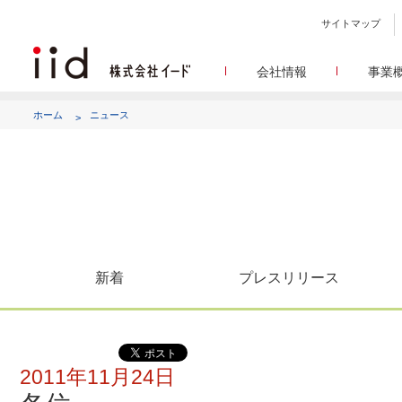
サイトマップ
会社情報
事業
会社
メデ
WEBニュースサイトを中心
設立日、所在地、資本金、
ホーム
ニュース
代表あ
して
代表取締役 宮川洋から全てのス
顧客満
リサ
定量・定性・海外調査など幅
沿
によって、マーケッティ
イードのこれ
メディア
グルー
EC事業者向けにショップ運
グループ会社 イードの
アク
新着
プレスリリース
2011年11月24日