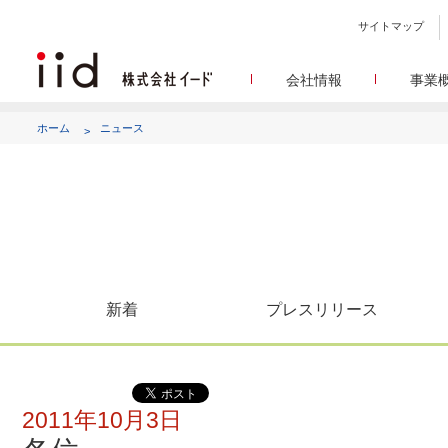
サイトマップ
会社情報
事業
会社
メデ
WEBニュースサイトを中心
設立日、所在地、資本金、
ホーム
ニュース
代表あ
して
代表取締役 宮川洋から全てのス
顧客満
リサ
定量・定性・海外調査など幅
沿
によって、マーケッティ
イードのこれ
メディア
グルー
EC事業者向けにショップ運
グループ会社 イードの
アク
新着
プレスリリース
2011年10月3日