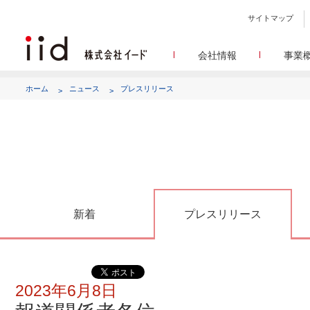
サイトマップ
会社情報
事業
会社
メデ
WEBニュースサイトを中心
設立日、所在地、資本金、
ホーム
ニュース
プレスリリース
代表あ
して
代表取締役 宮川洋から全てのス
顧客満
リサ
定量・定性・海外調査など幅
沿
によって、マーケッティ
イードのこれ
メディア
グルー
EC事業者向けにショップ運
グループ会社 イードの
アク
新着
プレスリリース
2023年6月8日