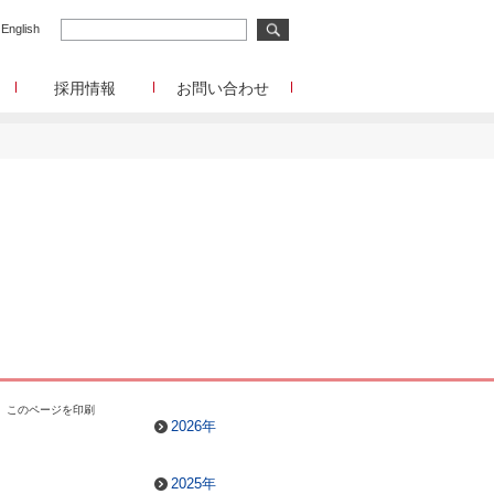
English
採用情報
お問い合わせ
メディア事業
メディア事業へのお問合せ
リサーチ事業
イード
リサーチ事業へのお問合せ
メディアコマース事業
ディアコマース事業へのお問合せ
チャレンジングジャパン/韓流エンターテインメン
ト/Forex Tester
チャレンジングジャパン/韓流エンターテインメン
ト/Forex Testerへのお問合せ
funboo/Playtoys
funboo/Playtoysへのお問合せ
管理部門
このページを印刷
IR、事業提携等に関するお問合せ
2026年
2025年