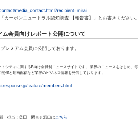
p/contact/media_contact.html?recipient=mirai
「カーボンニュートラル認知調査 【報告書】」とお書きください
のプレミアム会員向けレポート公開について
、プレミアム会員に公開しております。
aaSやスマートシティに関するB向け会員制ニュースサイトです。 業界のニュースをはじめ
の開催と動画配信など業界のビジネス情報を発信しております。
rai.response.jp/feature/members.html
部 担当：釜田 問合せ窓口は
こちら