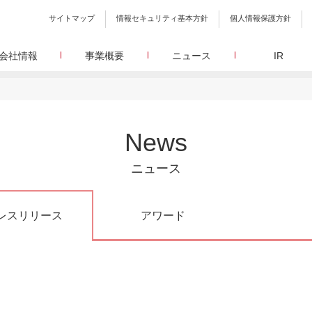
サイトマップ
情報セキュリティ基本方針
個人情報保護方針
会社情報
事業概要
ニュース
IR
会社概要
メディア事業
プレスリリース
WEBニュースサイトを中心とした、さまざまなメディアを運営
設立日、所在地、資本金、役員構成などの基本情報
イードに関する最新情報をお届けします。
代表あいさつ
しています。
イードアワード
取締役 宮川洋から全てのステークホルダーへのメッセージ
顧客満足度調査を経てランクインした商品・サービスを
リサーチ事業
定量・定性・海外調査など幅広いリサーチ・コンサルメニュー
沿革
が表彰いたします。
News
によって、マーケッティングの課題解決を支援します。
イードのこれまでの歩み
メ
メディアコマース事業
グループ会社
30min./
ニュース
EC事業者向けにショップ運営ASPシステムを提供しています。
グループ会社 イードのグループ会社のご紹介
アクセス
30min./
レスリリース
アワード
広報、