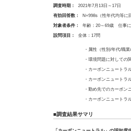
調査時期：
2021年7月13日～17日
有効回答数：
N=998s（性年代均等に
対象者条件：
年齢：20～69歳 仕事
設問項目：
全体：17問
・属性（性別/年代/職業
・環境問題に対しての
・カーボンニュートラル
・カーボンニュートラ
・勤め先でのカーボン
・カーボンニュートラ
■調査結果サマリ
「カーボンニュートラル」の認知度