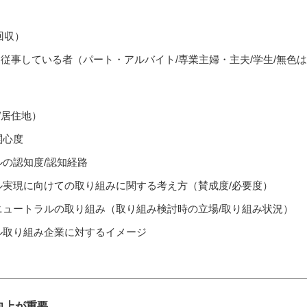
回収）
に従事している者（パート・アルバイト/専業主婦・主夫/学生/無色
/居住地）
関心度
の認知度/認知経路
ル実現に向けての取り組みに関する考え方（賛成度/必要度）
ニュートラルの取り組み（取り組み検討時の立場/取り組み状況）
ル取り組み企業に対するイメージ
向上が重要