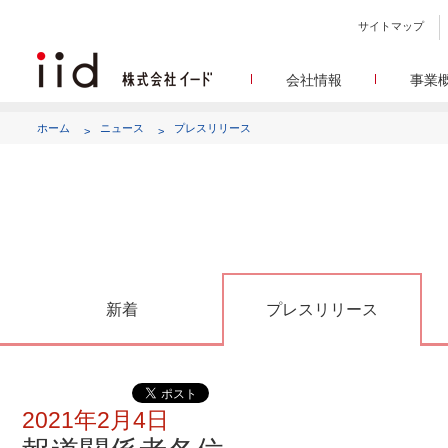
サイトマップ
会社情報
事業
会社
メデ
WEBニュースサイトを中心
設立日、所在地、資本金、
ホーム
ニュース
プレスリリース
代表あ
して
代表取締役 宮川洋から全てのス
顧客満
リサ
定量・定性・海外調査など幅
沿
によって、マーケッティ
イードのこれ
メディア
グルー
EC事業者向けにショップ運
グループ会社 イードの
アク
新着
プレスリリース
2021年2月4日