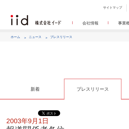
サイトマップ
会社情報
事業
会社
メデ
WEBニュースサイトを中心
設立日、所在地、資本金、
ホーム
ニュース
プレスリリース
代表あ
して
代表取締役 宮川洋から全てのス
顧客満
リサ
定量・定性・海外調査など幅
沿
によって、マーケッティ
イードのこれ
メディア
グルー
EC事業者向けにショップ運
グループ会社 イードの
アク
新着
プレスリリース
2003年9月1日