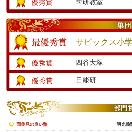
学研教室
サピックス小
四谷大塚
日能研
面倒見の良い塾
明光義