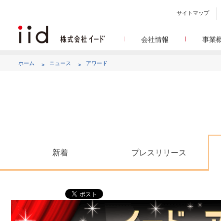
サイトマップ
会社情報
事業
会社
メデ
WEBニュースサイトを中心
設立日、所在地、資本金、
ホーム
ニュース
アワード
代表あ
して
代表取締役 宮川洋から全てのス
顧客満
リサ
定量・定性・海外調査など幅
沿
によって、マーケッティ
イードのこれ
メディア
グルー
EC事業者向けにショップ運
グループ会社 イードの
アク
新着
プレスリリース