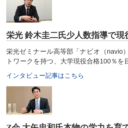
栄光 鈴木圭二氏
少人数指導で現役
栄光ゼミナール高等部「ナビオ（navio
トワークを持つ、大学現役合格100％を
インタビュー記事はこちら
Z会 大矢忠和氏
本物の学力を育