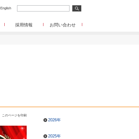
English
採用情報
お問い合わせ
メディア事業
メディア事業へのお問合せ
リサーチ事業
イード
リサーチ事業へのお問合せ
メディアコマース事業
ディアコマース事業へのお問合せ
チャレンジングジャパン/韓流エンターテインメン
ト/Forex Tester
チャレンジングジャパン/韓流エンターテインメン
ト/Forex Testerへのお問合せ
funboo/Playtoys
funboo/Playtoysへのお問合せ
管理部門
このページを印刷
IR、事業提携等に関するお問合せ
2026年
2025年