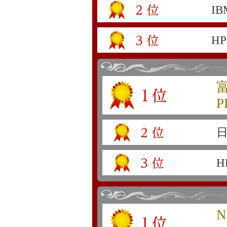
I
H
P
日
H
N