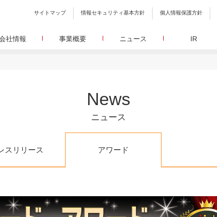
サイトマップ
情報セキュリティ基本方針
個人情報保護方針
会社情報
事業概要
ニュース
IR
会社概要
メディア事業
プレスリリース
WEBニュースサイトを中心とした、さまざまなメディアを運営
設立日、所在地、資本金、役員構成などの基本情報
イードに関する最新情報をお届けします。
代表あいさつ
しています。
イードアワード
取締役 宮川洋から全てのステークホルダーへのメッセージ
顧客満足度調査を経てランクインした商品・サービスを
リサーチ事業
定量・定性・海外調査など幅広いリサーチ・コンサルメニュー
沿革
が表彰いたします。
News
によって、マーケッティングの課題解決を支援します。
イードのこれまでの歩み
メ
メディアコマース事業
グループ会社
30min./
ニュース
EC事業者向けにショップ運営ASPシステムを提供しています。
グループ会社 イードのグループ会社のご紹介
アクセス
30min./
レスリリース
アワード
広報、