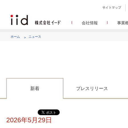
サイトマップ
会社情報
事業
会社
メデ
WEBニュースサイトを中心
設立日、所在地、資本金、
ホーム
ニュース
代表あ
して
代表取締役 宮川洋から全てのス
顧客満
リサ
定量・定性・海外調査など幅
沿
によって、マーケッティ
イードのこれ
メディア
グルー
EC事業者向けにショップ運
グループ会社 イードの
アク
新着
プレスリリース
2026年5月29日