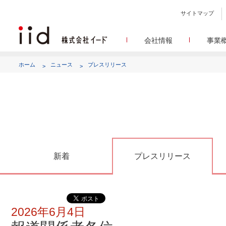
サイトマップ
会社情報
事業
会社
メデ
WEBニュースサイトを中心
設立日、所在地、資本金、
ホーム
ニュース
プレスリリース
代表あ
して
代表取締役 宮川洋から全てのス
顧客満
リサ
定量・定性・海外調査など幅
沿
によって、マーケッティ
イードのこれ
メディア
グルー
EC事業者向けにショップ運
グループ会社 イードの
アク
新着
プレスリリース
2026年6月4日