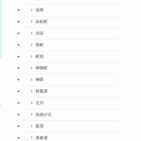
浅草
浜松町
渋谷
田町
町田
神保町
神田
秋葉原
立川
ガ
自由が丘
荻窪
表参道