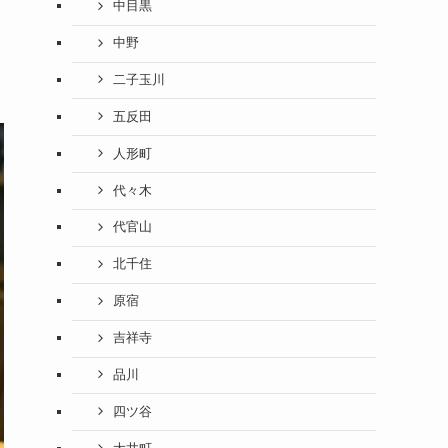
中目黒
中野
二子玉川
五反田
人形町
代々木
代官山
北千住
原宿
吉祥寺
品川
四ツ谷