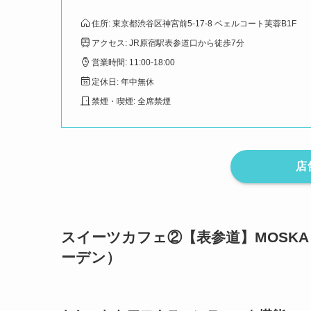
住所: 東京都渋谷区神宮前5-17-8 ベェルコート芙蓉B1F
アクセス: JR原宿駅表参道口から徒歩7分
営業時間: 11:00-18:00
定休日: 年中無休
禁煙・喫煙: 全席禁煙
店
スイーツカフェ②【表参道】MOSKA by
ーデン）