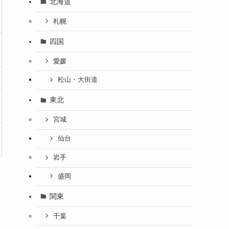
北海道
札幌
四国
愛媛
松山・大街道
東北
宮城
仙台
岩手
盛岡
関東
千葉